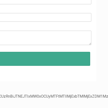
CUzRnBiJTNEJTIxMW0xOCUyMTFtMTIlMjExbTMlMjExZDM1MzM