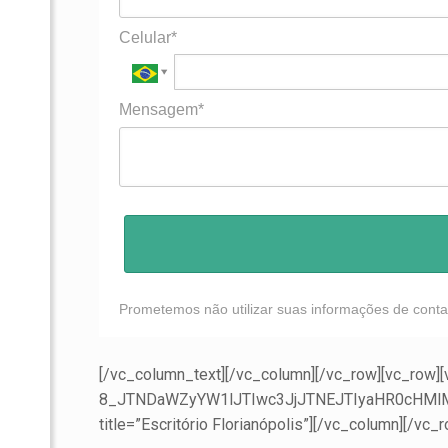
Celular*
Mensagem*
Prometemos não utilizar suas informações de conta
[/vc_column_text][/vc_column][/vc_row][vc_row]
8_JTNDaWZyYW1lJTIwc3JjJTNEJTIyaHR0cHMl
title=”Escritório Florianópolis”][/vc_column][/vc_