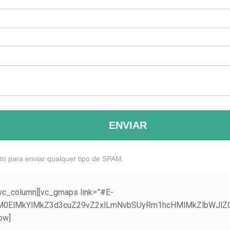
ENVIAR
to para enviar qualquer tipo de SPAM.
[vc_column][vc_gmaps link=”#E-
M0ElMkYlMkZ3d3cuZ29vZ2xlLmNvbSUyRm1hcHMlMkZlbWJlZ
row]