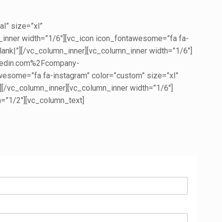
l” size=”xl”
nner width=”1/6″][vc_icon icon_fontawesome=”fa fa-
ank|”][/vc_column_inner][vc_column_inner width=”1/6″]
inkedin.com%2Fcompany-
esome=”fa fa-instagram” color=”custom” size=”xl”
/vc_column_inner][vc_column_inner width=”1/6″]
h=”1/2″][vc_column_text]