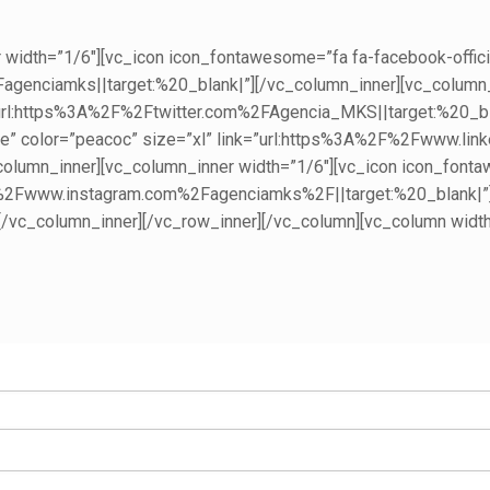
 width=”1/6″][vc_icon icon_fontawesome=”fa fa-facebook-officia
enciamks||target:%20_blank|”][/vc_column_inner][vc_column_i
k=”url:https%3A%2F%2Ftwitter.com%2FAgencia_MKS||target:%20_bl
are” color=”peacoc” size=”xl” link=”url:https%3A%2F%2Fwww.l
lumn_inner][vc_column_inner width=”1/6″][vc_icon icon_fontaw
2Fwww.instagram.com%2Fagenciamks%2F||target:%20_blank|”][
[/vc_column_inner][/vc_row_inner][/vc_column][vc_column widt