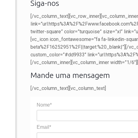
Siga-nos
[/vc_column_text][vc_row_inner][vc_column_inner
link=”url:https%3A%2F%2Fwww.facebook.com%2Fag
twitter-square” color=”turquoise” size=”xl” lin
[vc_icon icon_fontawesome=”fa fa-linkedin-squ
beta%2F16252951%2F||target:%20_blank|”][/vc_co
custom_color=”#dd9933″ link=”url:https%3A%2F%
[/vc_column_inner][vc_column_inner width=”1/6″]
Mande uma mensagem
[/vc_column_text][vc_column_text]
Nome*
Email*