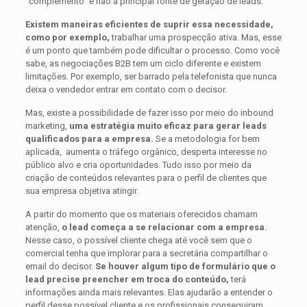
“complemento” e não a principal fonte de geração de leads.
Existem maneiras eficientes de suprir essa necessidade,
como por exemplo,
trabalhar uma prospecção ativa. Mas, esse
é um ponto que também pode dificultar o processo. Como você
sabe, as negociações B2B tem um ciclo diferente e existem
limitações. Por exemplo, ser barrado pela telefonista que nunca
deixa o vendedor entrar em contato com o decisor.
Mas, existe a possibilidade de fazer isso por meio do inbound
marketing,
uma estratégia muito eficaz para gerar leads
qualificados para a empresa.
Se a metodologia for bem
aplicada, aumenta o tráfego orgânico, desperta interesse no
público alvo e cria oportunidades. Tudo isso por meio da
criação de conteúdos relevantes para o perfil de clientes que
sua empresa objetiva atingir.
A partir do momento que os materiais oferecidos chamam
atenção,
o lead começa a se relacionar com a empresa.
Nesse caso, o possível cliente chega até você sem que o
comercial tenha que implorar para a secretária compartilhar o
email do decisor.
Se houver algum tipo de formulário que o
lead precise preencher em troca do conteúdo,
terá
informações ainda mais relevantes. Elas ajudarão a entender o
perfil desse possível cliente e os profissionais conseguiram