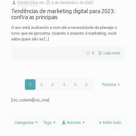
Dimitri Silva
em
6 de dezembro de 2022
Tendências de marketing digital para 2023:
confira as principais
O ano está acabando e com ele a necessidade de planejar o
novo que se aproxima. Quando o assunto é marketing, você
sabe quais são as
[…]
0
Leia mais
1
2
3
4
5
6
Próxima
[/vc_column][/vc_row]
Categorias
Tags
Autores
Exibir tudo