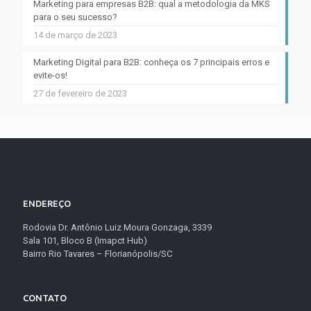
Marketing para empresas B2B: qual a metodologia da MKS
para o seu sucesso?
14 de março de 2023
Marketing Digital para B2B: conheça os 7 principais erros e
evite-os!
27 de fevereiro de 2023
ENDEREÇO
Rodovia Dr. Antônio Luiz Moura Gonzaga, 3339
Sala 101, Bloco B (Imapct Hub)
Bairro Rio Tavares – Florianópolis/SC
CONTATO