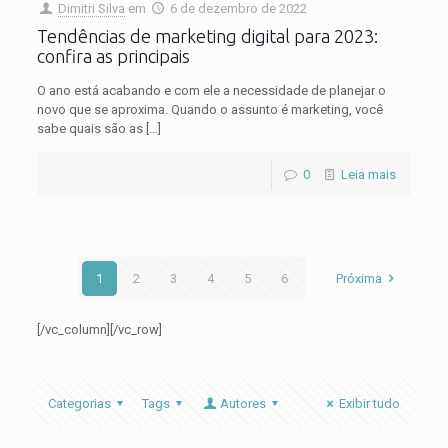
Dimitri Silva
em
6 de dezembro de 2022
Tendências de marketing digital para 2023:
confira as principais
O ano está acabando e com ele a necessidade de planejar o
novo que se aproxima. Quando o assunto é marketing, você
sabe quais são as
[…]
0
Leia mais
1
2
3
4
5
6
Próxima
[/vc_column][/vc_row]
Categorias
Tags
Autores
Exibir tudo