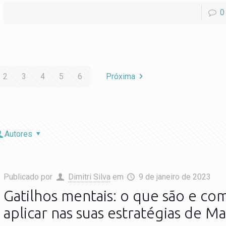
0
2
3
4
5
6
Próxima
Autores
Publicado por
Dimitri Silva
em
9 de janeiro de 2023
Gatilhos mentais: o que são e co
aplicar nas suas estratégias de M