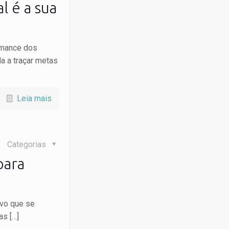
l é a sua
rmance dos
a a traçar metas
Leia mais
Categorias
para
ovo que se
 as
[…]