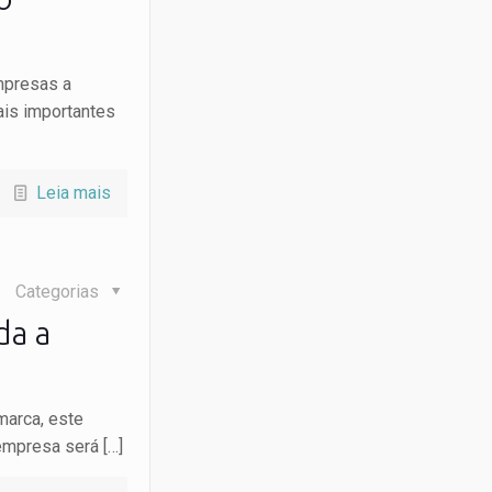
empresas a
ais importantes
Leia mais
Categorias
da a
marca, este
 empresa será
[…]