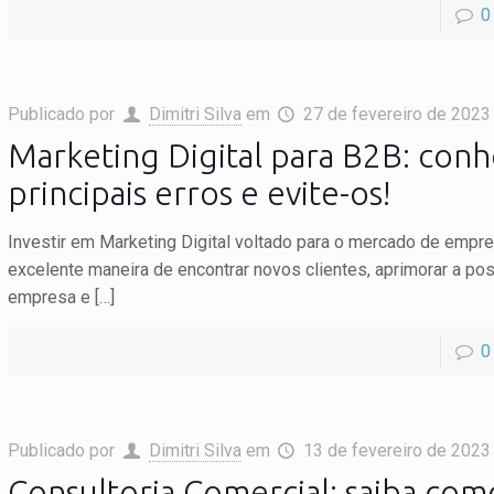
0
Publicado por
Dimitri Silva
em
27 de fevereiro de 2023
Marketing Digital para B2B: conh
principais erros e evite-os!
Investir em Marketing Digital voltado para o mercado de emp
excelente maneira de encontrar novos clientes, aprimorar a po
empresa e
[…]
0
Publicado por
Dimitri Silva
em
13 de fevereiro de 2023
Consultoria Comercial: saiba com