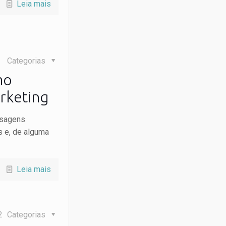
Leia mais
Categorias
mo
arketing
nsagens
es e, de alguma
Leia mais
2
Categorias