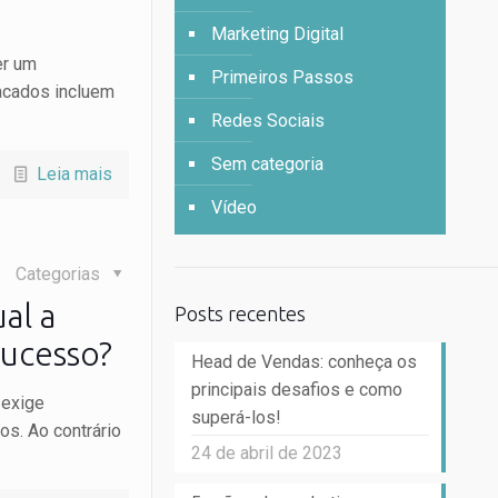
Marketing Digital
er um
Primeiros Passos
acados incluem
Redes Sociais
Sem categoria
Leia mais
Vídeo
Categorias
al a
Posts recentes
sucesso?
Head de Vendas: conheça os
principais desafios e como
 exige
superá-los!
os. Ao contrário
24 de abril de 2023