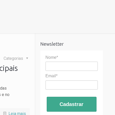
Newsletter
Nome*
Categorias
cipais
Email*
ndas
 e no
Cadastrar
Leia mais