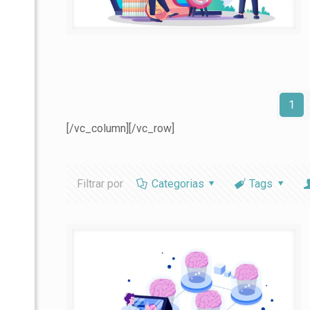
1
[/vc_column][/vc_row]
Filtrar por
Categorias
Tags