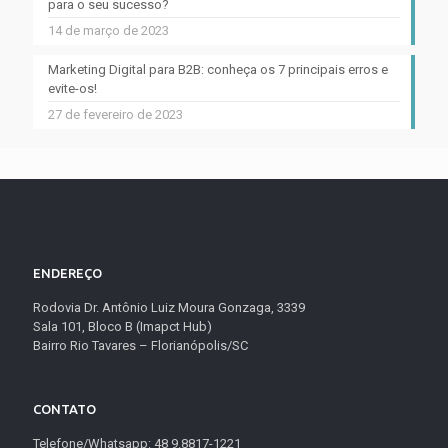
para o seu sucesso?
14 de março de 2023
Marketing Digital para B2B: conheça os 7 principais erros e
evite-os!
27 de fevereiro de 2023
ENDEREÇO
Rodovia Dr. Antônio Luiz Moura Gonzaga, 3339
Sala 101, Bloco B (Imapct Hub)
Bairro Rio Tavares – Florianópolis/SC
CONTATO
Telefone/Whatsapp: 48 9.8817-1221