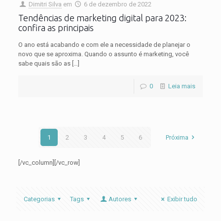
Dimitri Silva
em
6 de dezembro de 2022
Tendências de marketing digital para 2023:
confira as principais
O ano está acabando e com ele a necessidade de planejar o
novo que se aproxima. Quando o assunto é marketing, você
sabe quais são as
[…]
0
Leia mais
1
2
3
4
5
6
Próxima
[/vc_column][/vc_row]
Categorias
Tags
Autores
Exibir tudo