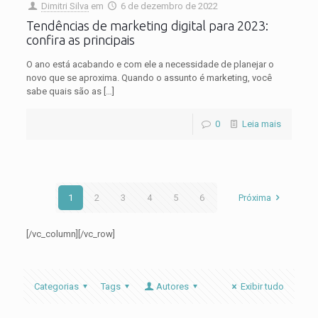
Dimitri Silva
em
6 de dezembro de 2022
Tendências de marketing digital para 2023:
confira as principais
O ano está acabando e com ele a necessidade de planejar o
novo que se aproxima. Quando o assunto é marketing, você
sabe quais são as
[…]
0
Leia mais
1
2
3
4
5
6
Próxima
[/vc_column][/vc_row]
Categorias
Tags
Autores
Exibir tudo