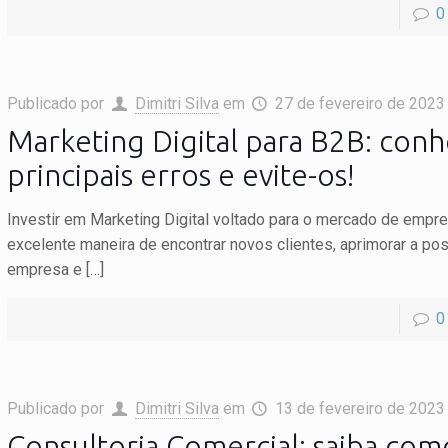
0
Publicado por
Dimitri Silva
em
27 de fevereiro de 2023
Marketing Digital para B2B: conh
principais erros e evite-os!
Investir em Marketing Digital voltado para o mercado de emp
excelente maneira de encontrar novos clientes, aprimorar a po
empresa e
[…]
0
Publicado por
Dimitri Silva
em
13 de fevereiro de 2023
Consultoria Comercial: saiba com