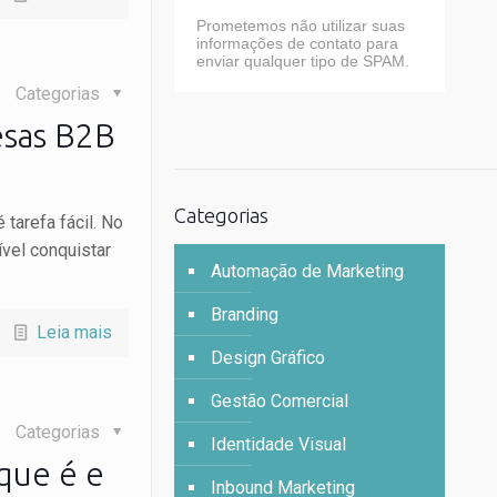
Prometemos não utilizar suas
informações de contato para
enviar qualquer tipo de SPAM.
Categorias
esas B2B
Categorias
tarefa fácil. No
ível conquistar
Automação de Marketing
Branding
Leia mais
Design Gráfico
Gestão Comercial
Categorias
Identidade Visual
que é e
Inbound Marketing