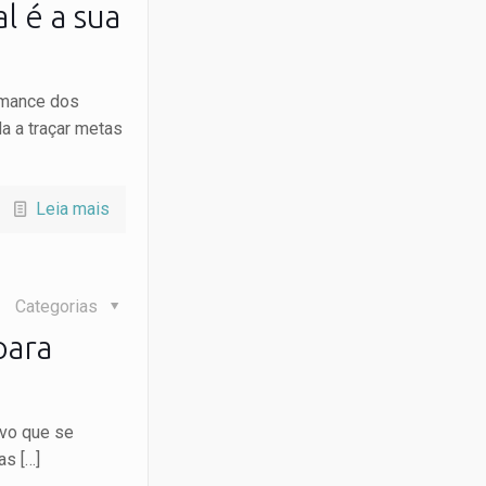
l é a sua
rmance dos
a a traçar metas
Leia mais
Categorias
para
ovo que se
 as
[…]