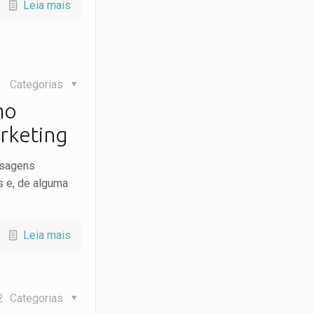
Leia mais
Categorias
mo
arketing
nsagens
es e, de alguma
Leia mais
2
Categorias