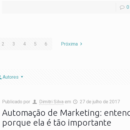
0
2
3
4
5
6
Próxima
Autores
Publicado por
Dimitri Silva
em
27 de julho de 2017
Automação de Marketing: enten
porque ela é tão importante