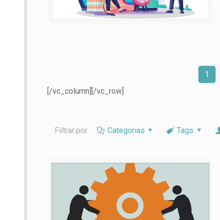
1
[/vc_column][/vc_row]
Filtrar por
Categorias
Tags