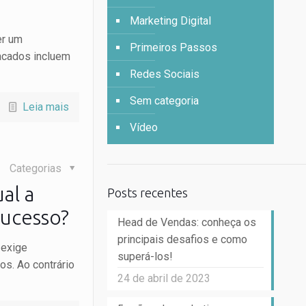
Marketing Digital
er um
Primeiros Passos
acados incluem
Redes Sociais
Sem categoria
Leia mais
Vídeo
Categorias
al a
Posts recentes
sucesso?
Head de Vendas: conheça os
principais desafios e como
 exige
superá-los!
os. Ao contrário
24 de abril de 2023