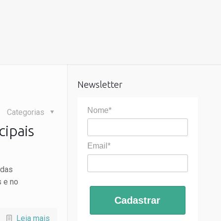
Newsletter
Nome*
Categorias
cipais
Email*
ndas
 e no
Cadastrar
Leia mais