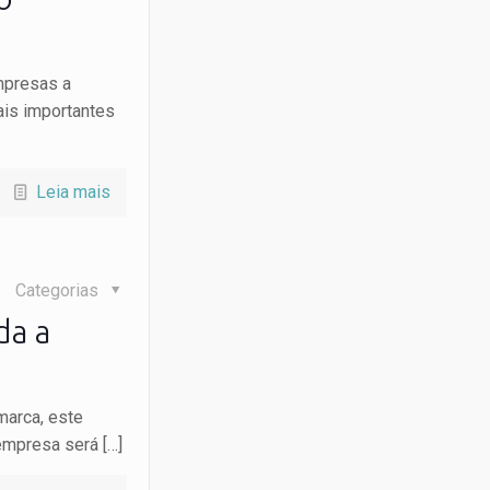
empresas a
ais importantes
Leia mais
Categorias
da a
marca, este
 empresa será
[…]