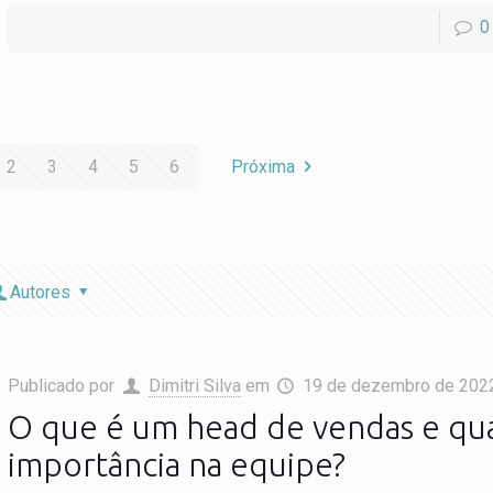
0
2
3
4
5
6
Próxima
Autores
Publicado por
Dimitri Silva
em
19 de dezembro de 202
O que é um head de vendas e qua
importância na equipe?