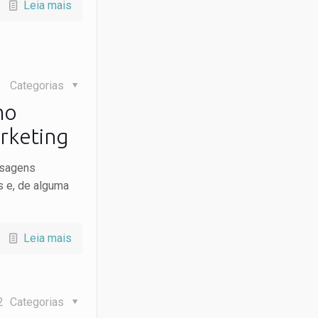
Leia mais
Categorias
mo
arketing
nsagens
es e, de alguma
Leia mais
2
Categorias