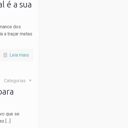
l é a sua
rmance dos
a a traçar metas
Leia mais
Categorias
para
ovo que se
 as
[…]