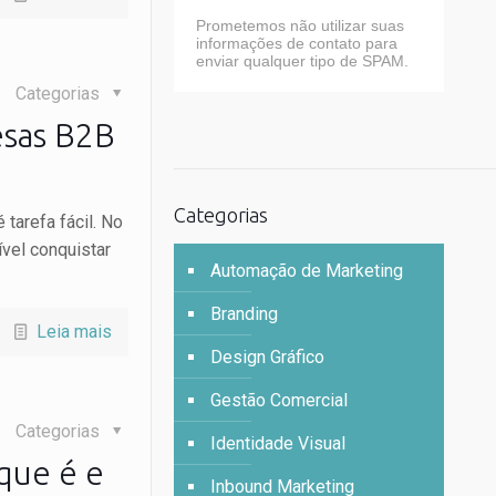
Prometemos não utilizar suas
informações de contato para
enviar qualquer tipo de SPAM.
Categorias
esas B2B
Categorias
tarefa fácil. No
ível conquistar
Automação de Marketing
Branding
Leia mais
Design Gráfico
Gestão Comercial
Categorias
Identidade Visual
que é e
Inbound Marketing