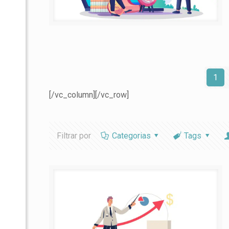
1
[/vc_column][/vc_row]
Filtrar por
Categorias
Tags