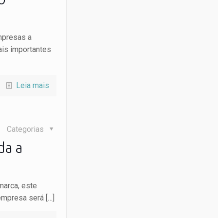
empresas a
ais importantes
Leia mais
Categorias
da a
marca, este
 empresa será
[…]