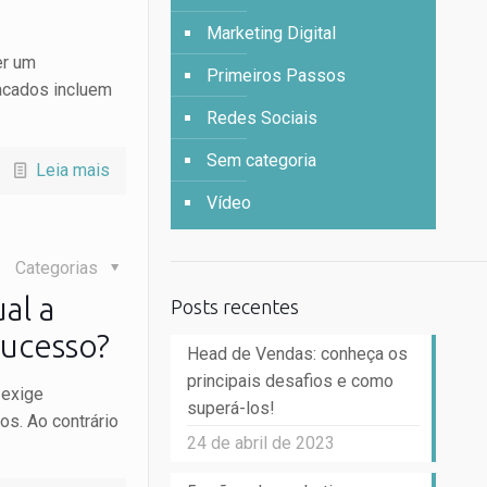
Marketing Digital
er um
Primeiros Passos
acados incluem
Redes Sociais
Sem categoria
Leia mais
Vídeo
Categorias
al a
Posts recentes
sucesso?
Head de Vendas: conheça os
principais desafios e como
 exige
superá-los!
os. Ao contrário
24 de abril de 2023