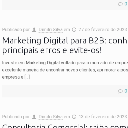
0
Publicado por
Dimitri Silva
em
27 de fevereiro de 2023
Marketing Digital para B2B: conh
principais erros e evite-os!
Investir em Marketing Digital voltado para o mercado de emp
excelente maneira de encontrar novos clientes, aprimorar a po
empresa e
[…]
0
Publicado por
Dimitri Silva
em
13 de fevereiro de 2023
Consultoria Comercial: saiba com