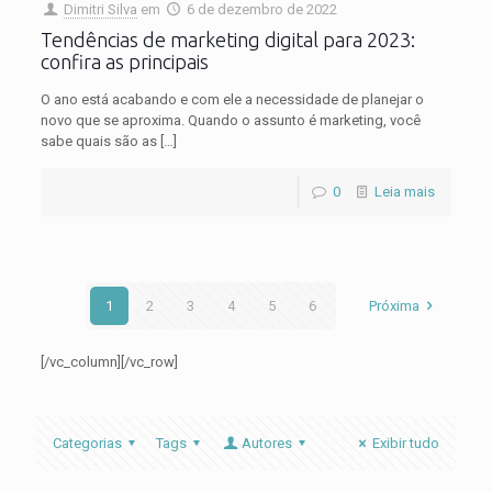
Dimitri Silva
em
6 de dezembro de 2022
Tendências de marketing digital para 2023:
confira as principais
O ano está acabando e com ele a necessidade de planejar o
novo que se aproxima. Quando o assunto é marketing, você
sabe quais são as
[…]
0
Leia mais
1
2
3
4
5
6
Próxima
[/vc_column][/vc_row]
Categorias
Tags
Autores
Exibir tudo