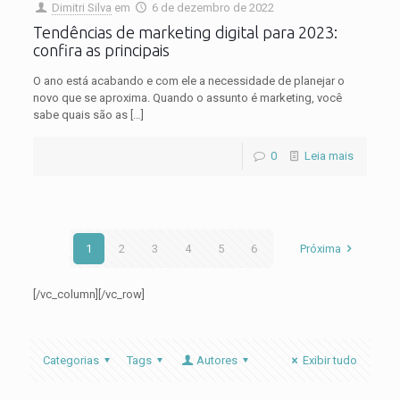
Dimitri Silva
em
6 de dezembro de 2022
Tendências de marketing digital para 2023:
confira as principais
O ano está acabando e com ele a necessidade de planejar o
novo que se aproxima. Quando o assunto é marketing, você
sabe quais são as
[…]
0
Leia mais
1
2
3
4
5
6
Próxima
[/vc_column][/vc_row]
Categorias
Tags
Autores
Exibir tudo