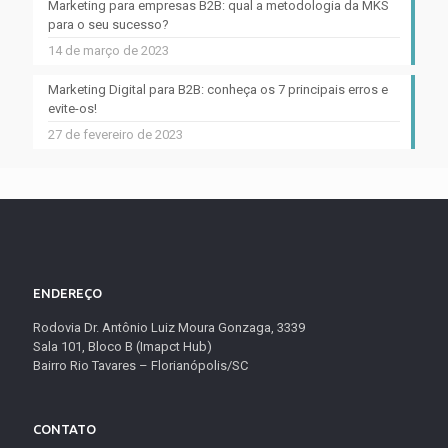
Marketing para empresas B2B: qual a metodologia da MKS
para o seu sucesso?
14 de março de 2023
Marketing Digital para B2B: conheça os 7 principais erros e
evite-os!
27 de fevereiro de 2023
ENDEREÇO
Rodovia Dr. Antônio Luiz Moura Gonzaga, 3339
Sala 101, Bloco B (Imapct Hub)
Bairro Rio Tavares – Florianópolis/SC
CONTATO