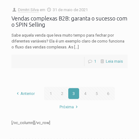
Dimitri Silva
em
31 de maio de 2021
Vendas complexas B2B: garanta o sucesso com
o SPIN Selling
Sabe aquela venda que leva muito tempo para fechar por
diferentes variáveis? Ela é um exemplo claro de como funciona
o fluxo das vendas complexas. As
[…]
1
Leia mais
Anterior
1
2
3
4
5
6
Próxima
[/vc_column][/vc_row]