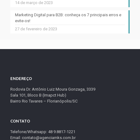
14 de março de 2023
Marketing Digital para B2B: conheça os 7 principais erros e
evite-os!
27 de fevereiro de 2023
ENDEREÇO
Rodovia Dr. Antônio Luiz Moura Gonzaga, 3339
Sala 101, Bloco B (Imapct Hub)
Bairro Rio Tavares – Florianópolis/SC
CONTATO
Telefone/Whatsapp: 48 9.8817-1221
Email: contato@agenciamks.com.br