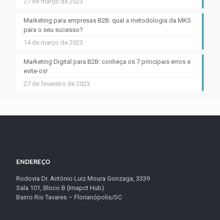
27 de março de 2023
Marketing para empresas B2B: qual a metodologia da MKS
para o seu sucesso?
14 de março de 2023
Marketing Digital para B2B: conheça os 7 principais erros e
evite-os!
27 de fevereiro de 2023
ENDEREÇO
Rodovia Dr. Antônio Luiz Moura Gonzaga, 3339
Sala 101, Bloco B (Imapct Hub)
Bairro Rio Tavares – Florianópolis/SC